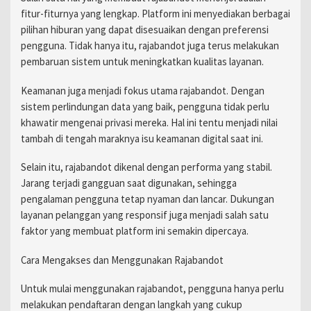
fitur-fiturnya yang lengkap. Platform ini menyediakan berbagai
pilihan hiburan yang dapat disesuaikan dengan preferensi
pengguna. Tidak hanya itu, rajabandot juga terus melakukan
pembaruan sistem untuk meningkatkan kualitas layanan.
Keamanan juga menjadi fokus utama rajabandot. Dengan
sistem perlindungan data yang baik, pengguna tidak perlu
khawatir mengenai privasi mereka. Hal ini tentu menjadi nilai
tambah di tengah maraknya isu keamanan digital saat ini.
Selain itu, rajabandot dikenal dengan performa yang stabil.
Jarang terjadi gangguan saat digunakan, sehingga
pengalaman pengguna tetap nyaman dan lancar. Dukungan
layanan pelanggan yang responsif juga menjadi salah satu
faktor yang membuat platform ini semakin dipercaya.
Cara Mengakses dan Menggunakan Rajabandot
Untuk mulai menggunakan rajabandot, pengguna hanya perlu
melakukan pendaftaran dengan langkah yang cukup