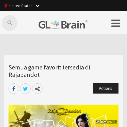
United States
Semua game favorit tersedia di
Rajabandot
Actions