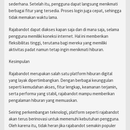
sederhana. Setelah itu, pengguna dapat langsung menikmati
berbagai fitur yang tersedia. Proses login juga cepat, sehingga
tidak memakan waktu lama.
Rajabandot dapat diakses kapan saja dan di mana saja, selama
pengguna memiliki koneksi internet. Hal ini memberikan
fleksibilitas tinggi, terutama bagi mereka yang memiliki
aktivitas padat namun tetap ingin menikmati hiburan.
Kesimpulan
Rajabandot merupakan salah satu platform hiburan digital
yang layak dipertimbangkan. Dengan berbagai keunggulan
seperti kemudahan akses, fitur lengkap, keamanan terjamin,
serta performa yang stabil, rajabandot mampu memberikan
pengalaman hiburan yang memuaskan.
Seiring perkembangan teknologi, platform seperti rajabandot
akan terus berinovasi untuk memenuhi kebutuhan pengguna.
Oleh karena itu, tidak heran jika rajabandot semakin populer