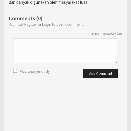
dan banyak digunakan oleh masyarakat luas.
Comments (0)
You must Register or Login to post a comment
1000
Characters left
Post anonymously
Add Comment