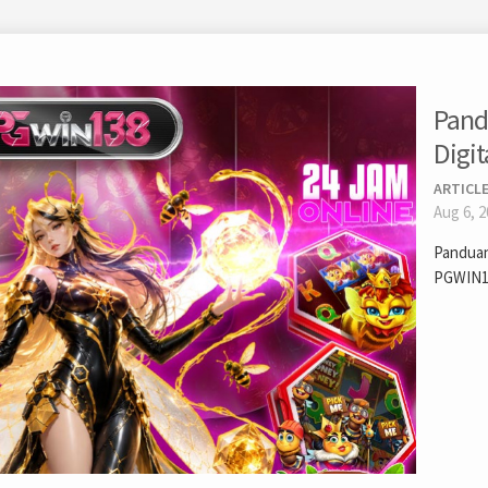
Pand
Digi
ARTICLE
Aug 6, 
Panduan
PGWIN1