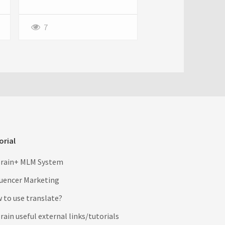
7
orial
rain+ MLM System
luencer Marketing
 to use translate?
ain useful external links/tutorials