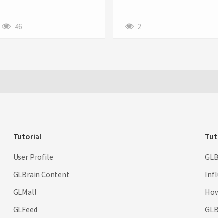
46
2
Tutorial
Tut
User Profile
GLB
GLBrain Content
Inf
GLMall
How
GLFeed
GLBr