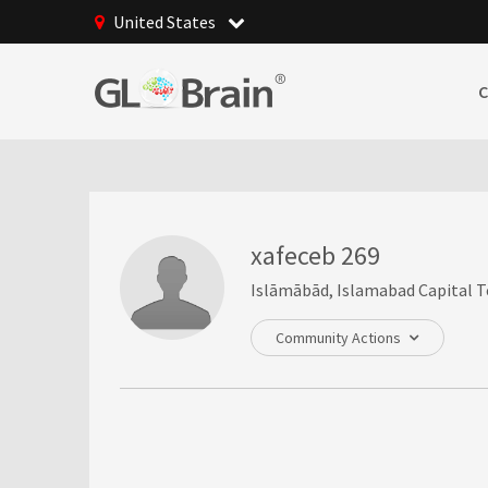
United States
xafeceb 269
Islāmābād, Islamabad Capital Te
Community Actions