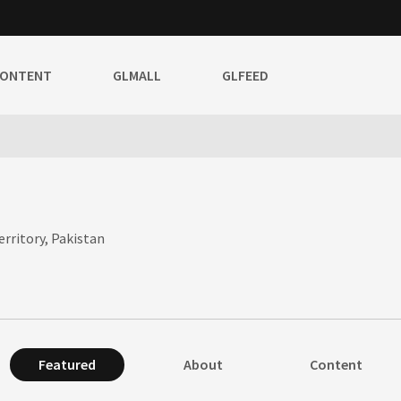
CONTENT
GLMALL
GLFEED
rritory, Pakistan
Featured
About
Content